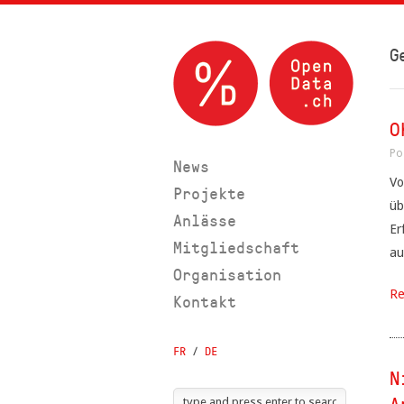
G
O
Po
News
Vo
Projekte
üb
Anlässe
Er
Mitgliedschaft
au
Organisation
Re
Kontakt
FR
/
DE
N