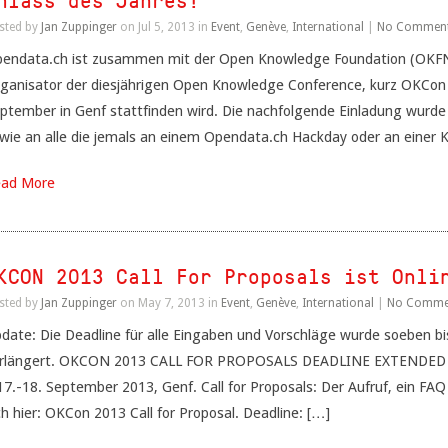
nlass des Jahres!
sted by
Jan Zuppinger
on Jul 5, 2013 in
Event
,
Genève
,
International
|
No Commen
endata.ch ist zusammen mit der Open Knowledge Foundation (OKFN) 
ganisator der diesjährigen Open Knowledge Conference, kurz OKCon 
ptember in Genf stattfinden wird. Die nachfolgende Einladung wurde k
wie an alle die jemals an einem Opendata.ch Hackday oder an einer
ad More
KCON 2013 Call For Proposals ist Onli
sted by
Jan Zuppinger
on May 7, 2013 in
Event
,
Genève
,
International
|
No Comme
date: Die Deadline für alle Eingaben und Vorschläge wurde soeben 
rlängert. OKCON 2013 CALL FOR PROPOSALS DEADLINE EXTENDED 
17.-18. September 2013, Genf. Call for Proposals: Der Aufruf, ein FA
ch hier: OKCon 2013 Call for Proposal. Deadline: […]