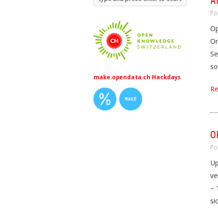
A
Po
Op
Or
Se
so
make.opendata.ch Hackdays
Re
O
Po
Up
ve
– 
si