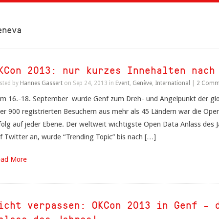
eneva
KCon 2013: nur kurzes Innehalten nach
sted by
Hannes Gassert
on Sep 24, 2013 in
Event
,
Genève
,
International
|
2 Comm
m 16.-18. September wurde Genf zum Dreh- und Angelpunkt der gl
er 900 registrierten Besuchern aus mehr als 45 Ländern war die Op
folg auf jeder Ebene. Der weltweit wichtigste Open Data Anlass des
f Twitter an, wurde “Trending Topic” bis nach […]
ad More
icht verpassen: OKCon 2013 in Genf – 