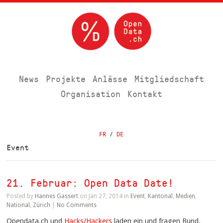
News
Projekte
Anlässe
Mitgliedschaft
Organisation
Kontakt
FR
/
DE
Event
21. Februar: Open Data Date!
Posted by
Hannes Gassert
on Jan 27, 2014 in
Event
,
Kantonal
,
Medien
,
National
,
Zürich
|
No Comments
Opendata.ch und
Hacks/Hackers
laden ein und fragen Bund,