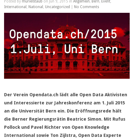
Posted by
murielstaub
on Jun 9, 2015 in
Allgemein
,
Bern
,
Event
,
International
,
National
,
Uncategorized
|
No Comments
Der Verein Opendata.ch lädt alle Open Data Aktivisten
und Interessierte zur Jahreskonferenz am 1. Juli 2015
an die Universität Bern ein. Die Eröffnungsrede hält
die Berner Regierungsrätin Beatrice Simon. Mit Rufus
Pollock und Pavel Richter von Open Knowledge
International sowie Ton Zijlstra, Open Data Experte