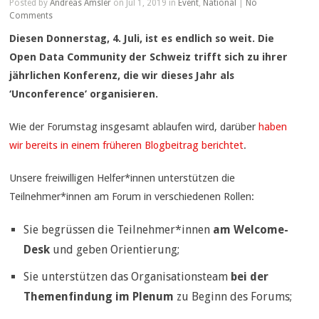
Posted by
Andreas Amsler
on Jul 1, 2019 in
Event
,
National
|
No
Comments
Diesen Donnerstag, 4. Juli, ist es endlich so weit. Die
Open Data Community der Schweiz trifft sich zu ihrer
jährlichen Konferenz, die wir dieses Jahr als
‘Unconference’ organisieren.
Wie der Forumstag insgesamt ablaufen wird, darüber
haben
wir bereits in einem früheren Blogbeitrag berichtet
.
Unsere freiwilligen Helfer*innen unterstützen die
Teilnehmer*innen am Forum in verschiedenen Rollen:
Sie begrüssen die Teilnehmer*innen
am Welcome-
Desk
und geben Orientierung;
Sie unterstützen das Organisationsteam
bei der
Themenfindung im Plenum
zu Beginn des Forums;